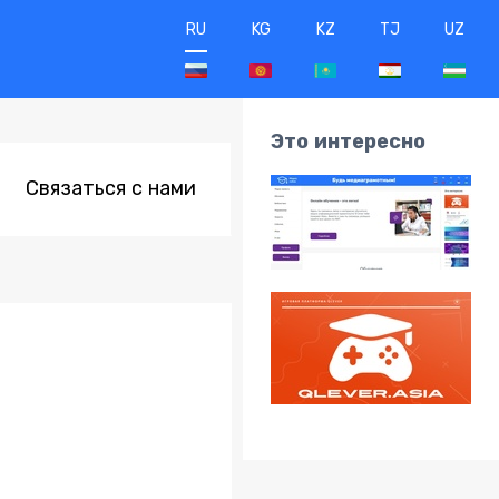
RU
KG
KZ
TJ
UZ
Это интересно
Связаться с нами