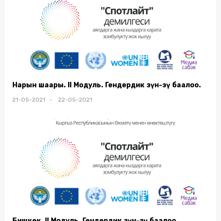
Нарын шаары. II Модуль. Гендердик өзүн-өзү баалоо.
21-05-2021 - 22-05-2021
Бишкек. II Модуль. Гендердик өзүн-өзү баалоо.