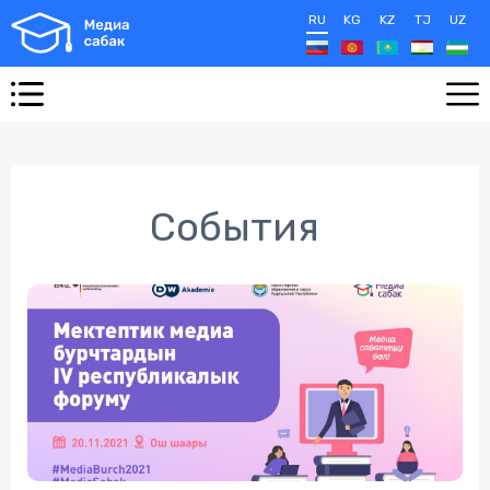
RU
KG
KZ
TJ
UZ
События