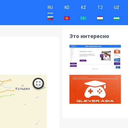
RU
KG
KZ
TJ
UZ
Это интересно