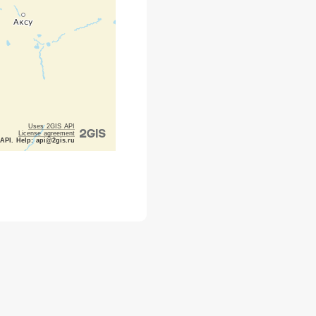
Uses 2GIS API
License agreement
 API. Help: api@2gis.ru