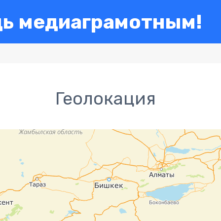
дь медиаграмотным!
Геолокация