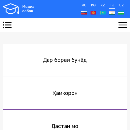
RU
KG
KZ
TJ
UZ
Дар бораи бунёд
Ҳамкорон
Дастаи мо