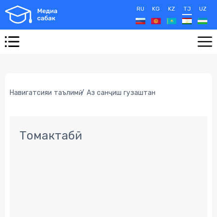
RU
KG
KZ
TJ
UZ
Навигатсияи таълимӣ
Аз санҷиш гузаштан
Томактабӣ