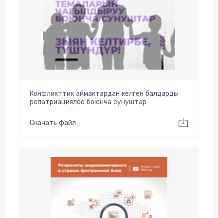
Конфликттик аймактардан келген балдарды
репатриациялоо боюнча сунуштар
Скачать файл