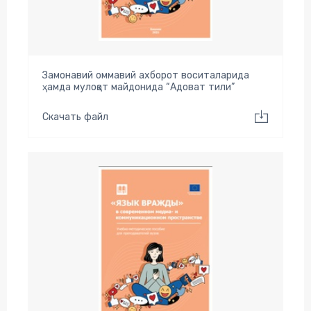
Замонавий оммавий ахборот воситаларида
ҳамда мулоқот майдонида “Адоват тили”
Скачать файл