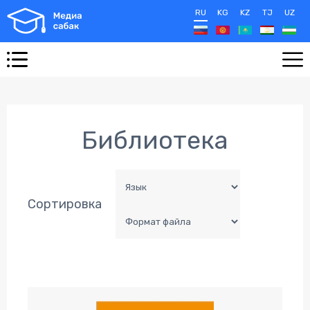
RU
KG
KZ
TJ
UZ
Библиотека
Сортировка