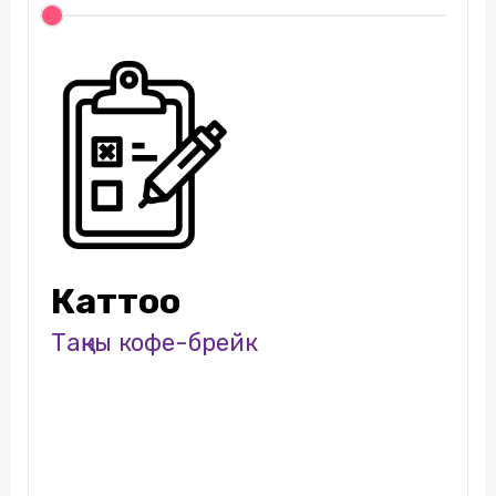
Каттоо
Таңкы кофе-брейк