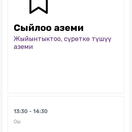
Сыйлоо аземи
Жыйынтыктоо, сүрөткө түшүү
аземи
13:30 - 14:30
Ош