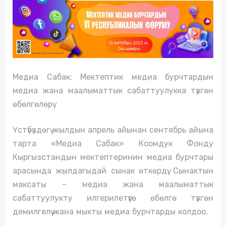
Медиа Сабак: Мектептик медиа бурчтардын
медиа жана маалыматтык сабаттуулукка түзгөн
өбөлгөлөрү
Үстүбүздөгү жылдын апрель айынан сентябрь айына
тарта «Медиа Сабак» Коомдук Фонду
Кыргызстандын мектептеринин медиа бурчтары
арасында жылдагыдай сынак өткөрдү. Сынактын
максаты – медиа жана маалыматтык
сабаттуулукту илгерилетүүгө өбөлгө түзгөн
демилгелүү жана мыкты медиа бурчтарды колдоо.