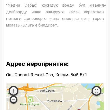
"Медиа Сабак" коомдук фонду бул маанилүү
долбоорду ишке ашырууга көмөк көрсөткөн
негизги донорлорго жана өнөктөштөргө терең
ыраазычылыгын билдирет.
Адрес мероприятия:
Ош, Jannat Resort Osh, Кокум-Бий 5/1