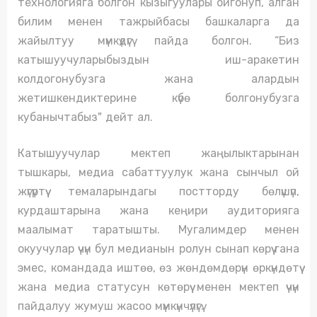
технологияга болгон кызыгуулары ойгонуп, алган
билим менен тажрыйбасы башкаларга да
жайылтуу мүмкүдүгү пайда болгон. “Биз
катышуучуларыбыздын иш-аракетин
колдогонубузга жана алардын
жетишкендиктерине күбө болгонубузга
кубанычтабыз" дейт ал.
Катышуучулар мектеп жаңылыктарынан
тышкары, медиа сабаттуулук жана сынчыл ой
жүгүртүү темаларындагы постторду бөлүшүп,
курдаштарына жана кеңири аудиторияга
маалымат таратышты. Мугалимдер менен
окуучулар үчүн бул медианын ролун сынап көрүү гана
эмес, командада иштөө, өз жөндөмдөрүн өркүндөтүү
жана медиа статусун көтөрүү менен мектеп үчүн
пайдалуу жумуш жасоо мүмкүнчүлүгү.