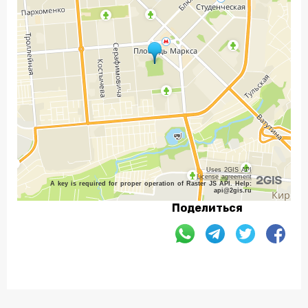
Uses 2GIS API
License agreement
A key is required for proper operation of Raster JS API. Help:
api@2gis.ru
Поделиться