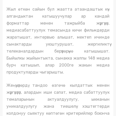
Жыл өткөн сайын бул жаатта атаандаштык күч
алгандыктан катышуучулар ар кандай
форматтар менен тажрыйба жүргүзүп,
медиасабаттуулук темасында кичи фильмдерди
жаратышат, интервью алышат, мектеп ичинде
сынактарды уюштурушат, жергиликтүү
телеканалдардын берүүлөрүнө катышышат.
Быйылкы жыйынтыкта, сынакка жалпы 148 медиа
бурч катышып, алар 2000ге жакын медиа
продуктуларды чыгарышты.
Жеңүүчүлөрдү тандоо өзгөчө кылдаттык менен
жүргүзүлүп, алардын иши сапат, медиа сабаттуулук
темаларынын актуалдуулугу, ыкманын
уникалдуулугу жана тиешелүү хэштегтерди
колдонуу сыяктуу көптөгөн критерийлер боюнча