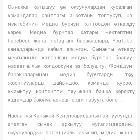
Сынакка катышуу үчүн окуучулардан куралган
командалар сайттагы анкетаны толтуруп, өз
мектебинин медиа бурчун каттоодон өткөрүшү
керек. Медиа бурчтар катары мектептин
Facebook жана Instagram баракчалары, Youtube
каналдарында кабыл алынган. Сынакты өткөрүү
мезгилинде катталган медиа бурчтар баалуу
насаатчылык колдоосуна ээ болушту. Фонддун
баракчаларынан медиа бурчтарды түзүү,
жооптууларды дайындоо, команда куроо,
кызыктуу контентти түзүү жана башка керектүү
кадамдар боюнча кеңештерди табууга болот.
Насаатчы Каныкей Кененсариеванын айтуусунда
аталган сынак аркылуу мугалимдердин,
окуучулардын потенциалы ачылып, медиа жана