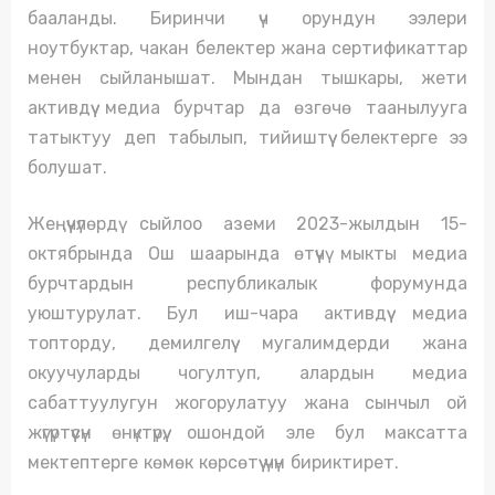
бааланды. Биринчи үч орундун ээлери
ноутбуктар, чакан белектер жана сертификаттар
менен сыйланышат. Мындан тышкары, жети
активдүү медиа бурчтар да өзгөчө таанылууга
татыктуу деп табылып, тийиштүү белектерге ээ
болушат.
Жеңүүчүлөрдү сыйлоо аземи 2023-жылдын 15-
октябрында Ош шаарында өтүүчү мыкты медиа
бурчтардын республикалык форумунда
уюштурулат. Бул иш-чара активдүү медиа
топторду, демилгелүү мугалимдерди жана
окуучуларды чогултуп, алардын медиа
сабаттуулугун жогорулатуу жана сынчыл ой
жүгүртүүсүн өнүктүрүү, ошондой эле бул максатта
мектептерге көмөк көрсөтүү үчүн бириктирет.