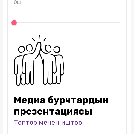
Ош
Медиа бурчтардын
презентациясы
Топтор менен иштөө