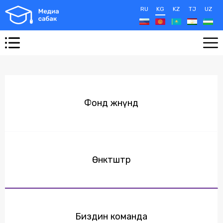
RU
KG
KZ
TJ
UZ
Фонд жөнүндө
Өнөктөштөр
Биздин команда