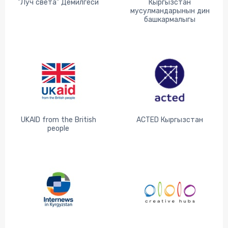
"Луч света" Демилгеси
Кыргызстан
мусулмандарынын дин
башкармалыгы
UKAID from the British
ACTED Кыргызстан
people