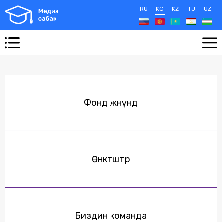
RU
KG
KZ
TJ
UZ
Фонд жөнүндө
Өнөктөштөр
Биздин команда